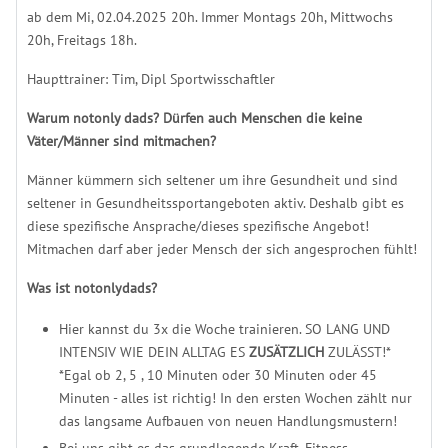
ab dem Mi, 02.04.2025 20h. Immer Montags 20h, Mittwochs
20h, Freitags 18h.
Haupttrainer: Tim, Dipl Sportwisschaftler
Warum notonly dads? Dürfen auch Menschen die keine
Väter/Männer sind mitmachen?
Männer kümmern sich seltener um ihre Gesundheit und sind
seltener in Gesundheitssportangeboten aktiv. Deshalb gibt es
diese spezifische Ansprache/dieses spezifische Angebot!
Mitmachen darf aber jeder Mensch der sich angesprochen fühlt!
Was ist notonlydads?
Hier kannst du 3x die Woche trainieren. SO LANG UND
INTENSIV WIE DEIN ALLTAG ES
ZUSÄTZLICH
ZULÄSST!*
*Egal ob 2, 5 , 10 Minuten oder 30 Minuten oder 45
Minuten - alles ist richtig! In den ersten Wochen zählt nur
das langsame Aufbauen von neuen Handlungsmustern!
Bei uns gibt es das grundlegende Kraft, Fitness-