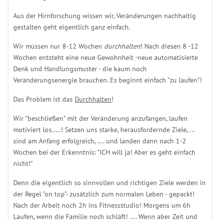
Aus der Hirnforschung wissen wir, Veränderungen nachhaltig
gestalten geht eigentlich ganz einfach.
Wir müssen nur 8-12 Wochen
durchhalten
! Nach diesen 8 -12
Wochen entsteht eine neue Gewohnheit -neue automatisierte
Denk und Handlungsmuster - die kaum noch
Veränderungsenergie brauchen. Es beginnt einfach "zu laufen"!
Das Problem ist das
Durchhalten
!
Wir "beschließen" mit der Veränderung anzufangen, laufen
motiviert los.....! Setzen uns starke, herausfordernde Ziele, ...
sind am Anfang erfolgreich, .... und landen dann nach 1-2
Wochen bei der Erkenntnis: "ICH will ja! Aber es geht einfach
nicht!"
Denn die eigentlich so sinnvollen und richtigen Ziele werden in
der Regel "on top"- zusätzlich zum normalen Leben - gepackt!
Nach der Arbeit noch 2h ins Fitnessstudio! Morgens um 6h
Laufen, wenn die Familie noch schläft! .... Wenn aber Zeit und