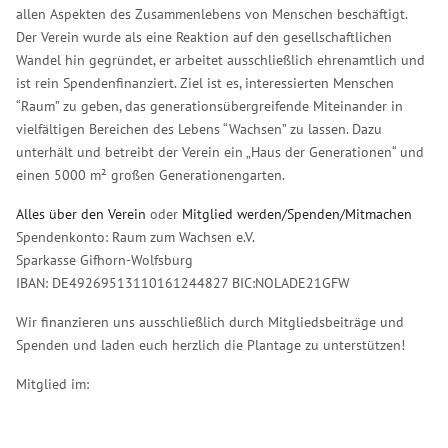
allen Aspekten des Zusammenlebens von Menschen beschäftigt.
Der Verein wurde als eine Reaktion auf den gesellschaftlichen
Wandel hin gegründet, er arbeitet ausschließlich ehrenamtlich und
ist rein Spendenfinanziert. Ziel ist es, interessierten Menschen
“Raum” zu geben, das generationsübergreifende Miteinander in
vielfältigen Bereichen des Lebens “Wachsen” zu lassen. Dazu
unterhält und betreibt der Verein ein „Haus der Generationen“ und
einen 5000 m² großen Generationengarten.
Alles über den Verein
oder
Mitglied werden/Spenden/Mitmachen
Spendenkonto: Raum zum Wachsen e.V.
Sparkasse Gifhorn-Wolfsburg
IBAN: DE49269513110161244827 BIC:NOLADE21GFW
Wir finanzieren uns ausschließlich durch Mitgliedsbeiträge und
Spenden und laden euch herzlich die Plantage zu unterstützen!
Mitglied im: