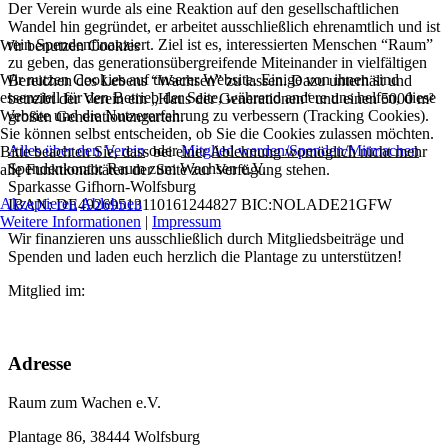
Der Verein wurde als eine Reaktion auf den gesellschaftlichen
Wandel hin gegründet, er arbeitet ausschließlich ehrenamtlich und ist
rein Spendenfinanziert. Ziel ist es, interessierten Menschen “Raum”
Wir benutzen Cookies
zu geben, das generationsübergreifende Miteinander in vielfältigen
Wir nutzen Cookies auf unserer Website. Einige von ihnen sind
Bereichen des Lebens “Wachsen” zu lassen. Dazu unterhält und
essenziell für den Betrieb der Seite, während andere uns helfen, diese
betreibt der Verein ein „Haus der Generationen“ und einen 5000 m²
Website und die Nutzererfahrung zu verbessern (Tracking Cookies).
großen Generationengarten.
Sie können selbst entscheiden, ob Sie die Cookies zulassen möchten.
Alles über den Verein
oder
Mitglied werden/Spenden/Mitmachen
Bitte beachten Sie, dass bei einer Ablehnung womöglich nicht mehr
Spendenkonto: Raum zum Wachsen e.V.
alle Funktionalitäten der Seite zur Verfügung stehen.
Sparkasse Gifhorn-Wolfsburg
Akzeptieren
Ablehnen
IBAN: DE49269513110161244827 BIC:NOLADE21GFW
Weitere Informationen
|
Impressum
Wir finanzieren uns ausschließlich durch Mitgliedsbeiträge und
Spenden und laden euch herzlich die Plantage zu unterstützen!
Mitglied im:
Adresse
Raum zum Wachen e.V.
Plantage 86, 38444 Wolfsburg