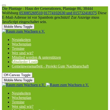
Die Plantage - Haus der Generationen, Plantage 86, 38444
Wolfsburg
053085269510
01774102630 und 015732418375
Diese
E-Mail-Adresse ist vor Spambots geschützt! Zur Anzeige muss
JavaScript eingeschaltet sein.
Mobile Menu Toggle
Neuigkeiten
Wochenplan
Termine
Wer sind wir?
Mitglied werden & unterstützen
Mitglieder Login
Gemeinwesenarbeit - Projekt Gute Nachbarschaft
Off-Canvas Toggle
Mobile Menu Toggle
Neuigkeiten
Wochenplan
Termine
Wer sind wir?