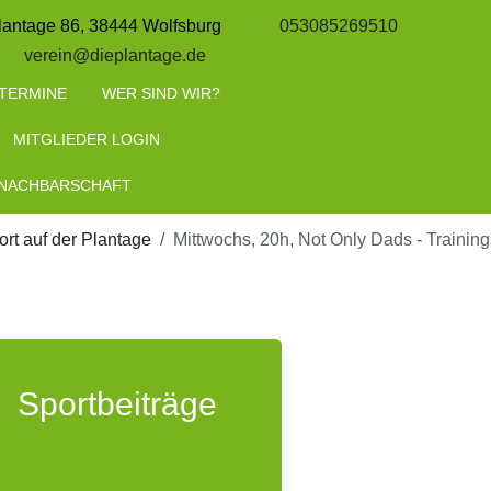
lantage 86, 38444 Wolfsburg
053085269510
verein@dieplantage.de
TERMINE
WER SIND WIR?
MITGLIEDER LOGIN
 NACHBARSCHAFT
rt auf der Plantage
Mittwochs, 20h, Not Only Dads - Training
Sportbeiträge