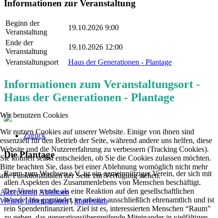
Informationen zur Veranstaltung
Beginn der
19.10.2026 9:00
Veranstaltung
Ende der
19.10.2026 12:00
Veranstaltung
Veranstaltungsort
Haus der Generationen - Plantage
Informationen zum Veranstaltungsort -
Haus der Generationen - Plantage
Wir benutzen Cookies
Wir nutzen Cookies auf unserer Website. Einige von ihnen sind
Zurück
essenziell für den Betrieb der Seite, während andere uns helfen, diese
Website und die Nutzererfahrung zu verbessern (Tracking Cookies).
Die Plantage
Sie können selbst entscheiden, ob Sie die Cookies zulassen möchten.
Bitte beachten Sie, dass bei einer Ablehnung womöglich nicht mehr
Raum zum Wachsen e.V. ist ein gemeinnütziger Verein, der sich mit
alle Funktionalitäten der Seite zur Verfügung stehen.
allen Aspekten des Zusammenlebens von Menschen beschäftigt.
Der Verein wurde als eine Reaktion auf den gesellschaftlichen
Akzeptieren
Ablehnen
Wandel hin gegründet, er arbeitet ausschließlich ehrenamtlich und ist
Weitere Informationen
|
Impressum
rein Spendenfinanziert. Ziel ist es, interessierten Menschen “Raum”
zu geben, das generationsübergreifende Miteinander in vielfältigen