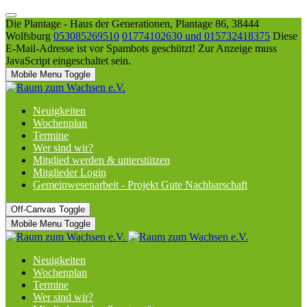
Die Plantage - Haus der Generationen, Plantage 86, 38444
Wolfsburg
053085269510
01774102630 und 015732418375
Diese
E-Mail-Adresse ist vor Spambots geschützt! Zur Anzeige muss
JavaScript eingeschaltet sein.
Mobile Menu Toggle
Neuigkeiten
Wochenplan
Termine
Wer sind wir?
Mitglied werden & unterstützen
Mitglieder Login
Gemeinwesenarbeit - Projekt Gute Nachbarschaft
Off-Canvas Toggle
Mobile Menu Toggle
Neuigkeiten
Wochenplan
Termine
Wer sind wir?