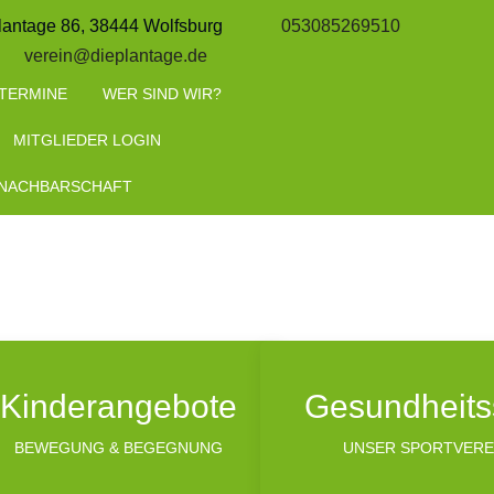
lantage 86, 38444 Wolfsburg
053085269510
verein@dieplantage.de
TERMINE
WER SIND WIR?
MITGLIEDER LOGIN
 NACHBARSCHAFT
Kinderangebote
Gesundheits
BEWEGUNG & BEGEGNUNG
UNSER SPORTVERE