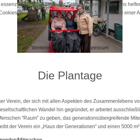
 essenziell für den Betrieb der Seite, während andere uns helf
 Cookies zulassen möchten. Bitte beachten Sie, dass bei einer 
Weitere Informationen
|
Impressum
Die Plantage
er Verein, der sich mit allen Aspekten des Zusammenlebens vo
sellschaftlichen Wandel hin gegründet, er arbeitet ausschließli
en Menschen “Raum” zu geben, das generationsübergreifende Mite
reibt der Verein ein „Haus der Generationen“ und einen 5000 m
Spenden/Mitmachen