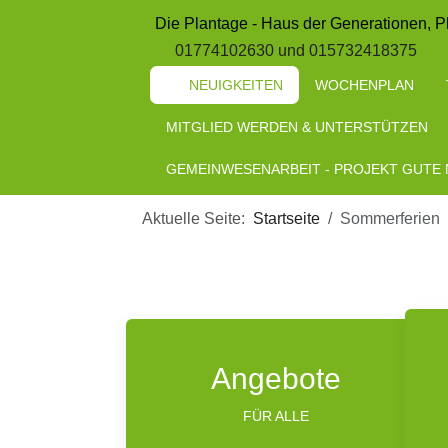
Die Plantage - Haus der Generationen, P
01774102630 und 015732418375
NEUIGKEITEN
WOCHENPLAN
MITGLIED WERDEN & UNTERSTÜTZEN
GEMEINWESENARBEIT - PROJEKT GUTE
Aktuelle Seite:
Startseite
Sommerferien
Angebote
FÜR ALLE