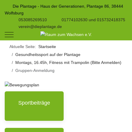
Die Plantage - Haus der Generationen, Plantage 86, 38444
Wolfsburg
053085269510
01774102630 und 015732418375
verein@dieplantage.de
Mobile Menu Toggle
Aktuelle Seite:
Startseite
Gesundheitssport auf der Plantage
Montags, 16.45h, Fitness mit Trampolin (Bitte Anmelden)
Gruppen-Anmeldung
Sportbeiträge