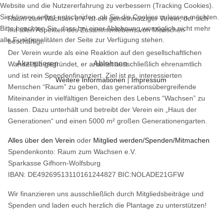
Website und die Nutzererfahrung zu verbessern (Tracking Cookies).
Sie können selbst entscheiden, ob Sie die Cookies zulassen möchten.
Raum zum Wachsen e.V. ist ein gemeinnütziger Verein, der sich
Bitte beachten Sie, dass bei einer Ablehnung womöglich nicht mehr
mit allen Aspekten des Zusammenlebens von Menschen
alle Funktionalitäten der Seite zur Verfügung stehen.
beschäftigt.
Der Verein wurde als eine Reaktion auf den gesellschaftlichen
Akzeptieren
Ablehnen
Wandel hin gegründet, er arbeitet ausschließlich ehrenamtlich
und ist rein Spendenfinanziert. Ziel ist es, interessierten
Weitere Informationen
|
Impressum
Menschen “Raum” zu geben, das generationsübergreifende
Miteinander in vielfältigen Bereichen des Lebens “Wachsen” zu
lassen. Dazu unterhält und betreibt der Verein ein „Haus der
Generationen“ und einen 5000 m² großen Generationengarten.
Alles über den Verein
oder
Mitglied werden/Spenden/Mitmachen
Spendenkonto: Raum zum Wachsen e.V.
Sparkasse Gifhorn-Wolfsburg
IBAN: DE49269513110161244827 BIC:NOLADE21GFW
Wir finanzieren uns ausschließlich durch Mitgliedsbeiträge und
Spenden und laden euch herzlich die Plantage zu unterstützen!