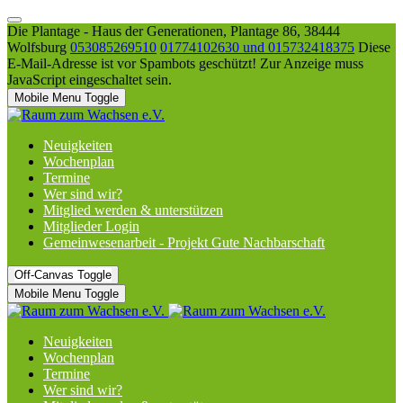
Die Plantage - Haus der Generationen, Plantage 86, 38444
Wolfsburg
053085269510
01774102630 und 015732418375
Diese
E-Mail-Adresse ist vor Spambots geschützt! Zur Anzeige muss
JavaScript eingeschaltet sein.
Mobile Menu Toggle
Neuigkeiten
Wochenplan
Termine
Wer sind wir?
Mitglied werden & unterstützen
Mitglieder Login
Gemeinwesenarbeit - Projekt Gute Nachbarschaft
Off-Canvas Toggle
Mobile Menu Toggle
Neuigkeiten
Wochenplan
Termine
Wer sind wir?