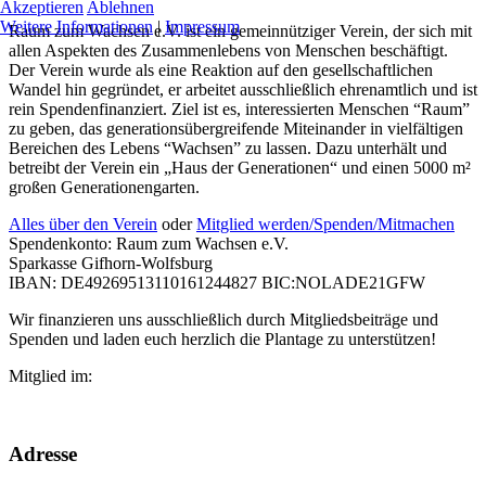
Akzeptieren
Ablehnen
Weitere Informationen
|
Impressum
Raum zum Wachsen e.V. ist ein gemeinnütziger Verein, der sich mit
allen Aspekten des Zusammenlebens von Menschen beschäftigt.
Der Verein wurde als eine Reaktion auf den gesellschaftlichen
Wandel hin gegründet, er arbeitet ausschließlich ehrenamtlich und ist
rein Spendenfinanziert. Ziel ist es, interessierten Menschen “Raum”
zu geben, das generationsübergreifende Miteinander in vielfältigen
Bereichen des Lebens “Wachsen” zu lassen. Dazu unterhält und
betreibt der Verein ein „Haus der Generationen“ und einen 5000 m²
großen Generationengarten.
Alles über den Verein
oder
Mitglied werden/Spenden/Mitmachen
Spendenkonto: Raum zum Wachsen e.V.
Sparkasse Gifhorn-Wolfsburg
IBAN: DE49269513110161244827 BIC:NOLADE21GFW
Wir finanzieren uns ausschließlich durch Mitgliedsbeiträge und
Spenden und laden euch herzlich die Plantage zu unterstützen!
Mitglied im:
Adresse