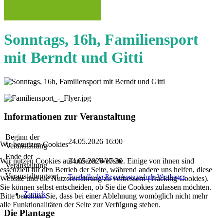
Sonntags, 16h, Familiensport
mit Berndt und Gitti
Informationen zur Veranstaltung
Beginn der
24.05.2026 16:00
Wir benutzen Cookies
Veranstaltung
Ende der
Wir nutzen Cookies auf unserer Website. Einige von ihnen sind
24.05.2026 17:30
Veranstaltung
essenziell für den Betrieb der Seite, während andere uns helfen, diese
Veranstaltungsort
Turnhalle der Regenbogenschule Westhagen
Website und die Nutzererfahrung zu verbessern (Tracking Cookies).
Sie können selbst entscheiden, ob Sie die Cookies zulassen möchten.
Zurück
Bitte beachten Sie, dass bei einer Ablehnung womöglich nicht mehr
alle Funktionalitäten der Seite zur Verfügung stehen.
Die Plantage