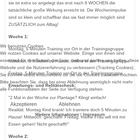
sie ist extra so angelegt das erst nach 8 WOCHEN die
tatsächliche große Wirkung erreicht ist. Die Wochenimpulse
sind so klein und schaffbar das sie fast immer möglich sind
ZUSÄTZLICH zum Alltag!
Woche 1:
Wir benutzen Cookies
Montag, 5 Minuten Training vor Ort in der Trainingsgruppe
Wir nutzen Cookies auf unserer Website. Einige von ihnen sind
essenziell für den Betrieb der Seite, während andere uns helfen, diese
Mittwoch, 5 Minuten zu Hause, Online in der Trainingsgruppe
Website und die Nutzererfahrung zu verbessern (Tracking Cookies).
Freitag, 5 Minuten Training vor Ort in der Trainingsgruppe
Sie können selbst entscheiden, ob Sie die Cookies zulassen möchten.
Bitte beachten Sie, dass bei einer Ablehnung womöglich nicht mehr
Erwartungs- und Relitätscheck:
alle Funktionalitäten der Seite zur Verfügung stehen.
"2 Mal in der Woche zur Plantage? Klingt einfach!
Akzeptieren
Ablehnen
Realität: Montag Kind krank! Ich trainiere doch 5 Minuten zu
Weitere Informationen
|
Impressum
Hause! Mittwoch: geschafft! Freitag: meine Frau will mit mir
Essen gehen! Nicht geschafft!"
Woche 2: