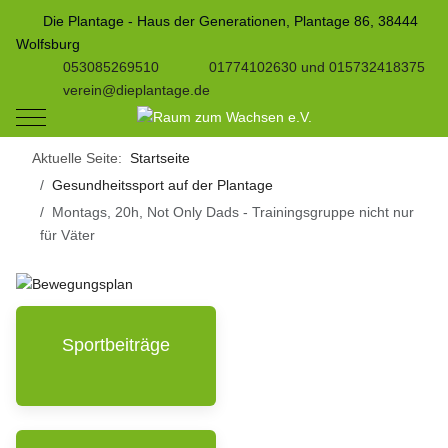
Die Plantage - Haus der Generationen, Plantage 86, 38444
Wolfsburg
053085269510
01774102630 und 015732418375
verein@dieplantage.de
Mobile Menu Toggle
Aktuelle Seite:
Startseite
Gesundheitssport auf der Plantage
Montags, 20h, Not Only Dads - Trainingsgruppe nicht nur
für Väter
Sportbeiträge