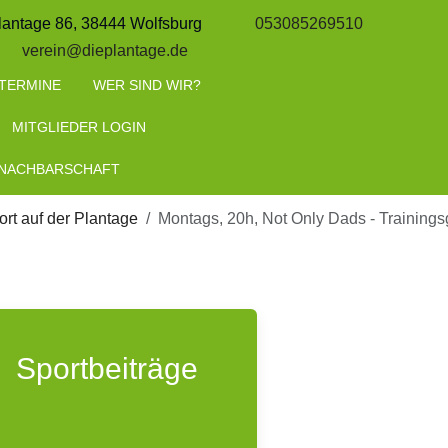
lantage 86, 38444 Wolfsburg
053085269510
verein@dieplantage.de
TERMINE
WER SIND WIR?
MITGLIEDER LOGIN
 NACHBARSCHAFT
rt auf der Plantage
Montags, 20h, Not Only Dads - Trainingsg
Sportbeiträge