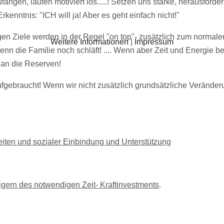
gen, laufen motiviert los.....! Setzen uns starke, herausfordernd
enntnis: "ICH will ja! Aber es geht einfach nicht!"
igen Ziele werden in der Regel "on top"- zusätzlich zum normal
Weitere Informationen
|
Impressum
n die Familie noch schläft! .... Wenn aber Zeit und Energie beg
t an die Reserven!
gebraucht! Wenn wir nicht zusätzlich grundsätzliche Veränder
Zeiten und sozialer Einbindung und Unterstützung
igern des notwendigen Zeit- Kraftinvestments
.