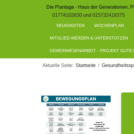
Die Plantage - Haus der Generationen, P
01774102630 und 015732418375
NEUIGKEITEN
WOCHENPLAN
MITGLIED WERDEN & UNTERSTÜTZEN
GEMEINWESENARBEIT - PROJEKT GUTE
Aktuelle Seite:
Startseite
Gesundheitsspo