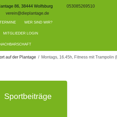
lantage 86, 38444 Wolfsburg
053085269510
verein@dieplantage.de
TERMINE
WER SIND WIR?
MITGLIEDER LOGIN
 NACHBARSCHAFT
rt auf der Plantage
Montags, 16.45h, Fitness mit Trampolin 
Sportbeiträge