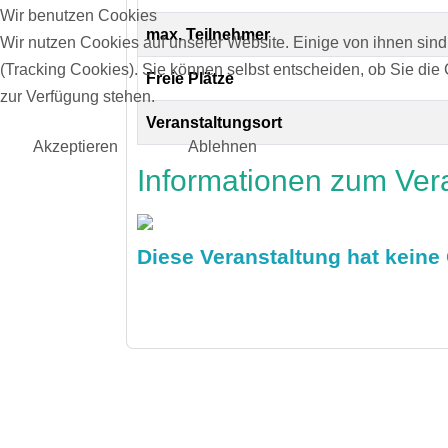
Wir benutzen Cookies
max. Teilnehmer
Wir nutzen Cookies auf unserer Website. Einige von ihnen sind
(Tracking Cookies). Sie können selbst entscheiden, ob Sie die
Freie Plätze
zur Verfügung stehen.
Veranstaltungsort
Akzeptieren
Ablehnen
Informationen zum Vera
Diese Veranstaltung hat kein
Zurück