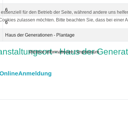
6
 essenziell für den Betrieb der Seite, während andere uns helf
 Cookies zulassen möchten. Bitte beachten Sie, dass bei einer 
6
Haus der Generationen - Plantage
nstaltungsort - Haus der Generat
Weitere Informationen
|
Impressum
e OnlineAnmeldung