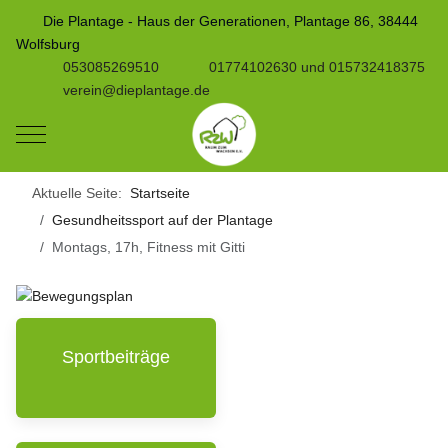
Die Plantage - Haus der Generationen, Plantage 86, 38444
Wolfsburg
053085269510
01774102630 und 015732418375
verein@dieplantage.de
Mobile Menu Toggle
Aktuelle Seite:
Startseite
Gesundheitssport auf der Plantage
Montags, 17h, Fitness mit Gitti
Sportbeiträge