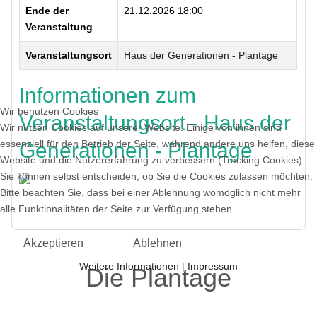
Ende der
21.12.2026 18:00
Veranstaltung
Veranstaltungsort
Haus der Generationen - Plantage
Informationen zum
Wir benutzen Cookies
Veranstaltungsort - Haus der
Wir nutzen Cookies auf unserer Website. Einige von ihnen sind
essenziell für den Betrieb der Seite, während andere uns helfen, diese
Generationen - Plantage
Website und die Nutzererfahrung zu verbessern (Tracking Cookies).
Sie können selbst entscheiden, ob Sie die Cookies zulassen möchten.
Bitte beachten Sie, dass bei einer Ablehnung womöglich nicht mehr
Zurück
alle Funktionalitäten der Seite zur Verfügung stehen.
Akzeptieren
Ablehnen
Weitere Informationen
|
Impressum
Die Plantage