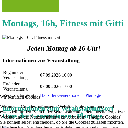
Montags, 16h, Fitness mit Gitti
Jeden Montag ab 16 Uhr!
Informationen zur Veranstaltung
Beginn der
07.09.2026 16:00
Veranstaltung
Ende der
07.09.2026 17:00
Veranstaltung
Veranstaltungsort
Haus der Generationen - Plantage
Wir benutzen Cookies
Wir nutzen Cookies auf unserer Website. Einige von ihnen sind
Informationen zum Veranstaltungsort -
essenziell für den Betrieb der Seite, während andere uns helfen, diese
Haus der Generationen - Plantage
Website und die Nutzererfahrung zu verbessern (Tracking Cookies).
Sie können selbst entscheiden, ob Sie die Cookies zulassen möchten.
Bitte beachten Sie, dass bei einer Ablehnung womöglich nicht mehr