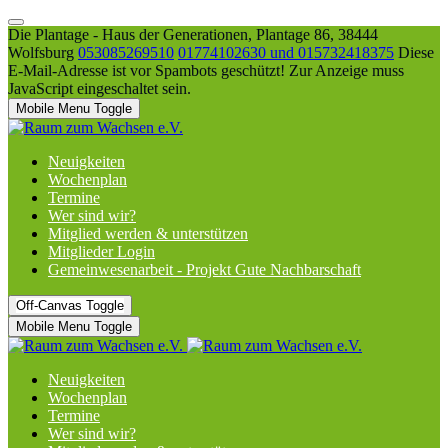
Die Plantage - Haus der Generationen, Plantage 86, 38444
Wolfsburg
053085269510
01774102630 und 015732418375
Diese
E-Mail-Adresse ist vor Spambots geschützt! Zur Anzeige muss
JavaScript eingeschaltet sein.
Mobile Menu Toggle
Neuigkeiten
Wochenplan
Termine
Wer sind wir?
Mitglied werden & unterstützen
Mitglieder Login
Gemeinwesenarbeit - Projekt Gute Nachbarschaft
Off-Canvas Toggle
Mobile Menu Toggle
Neuigkeiten
Wochenplan
Termine
Wer sind wir?