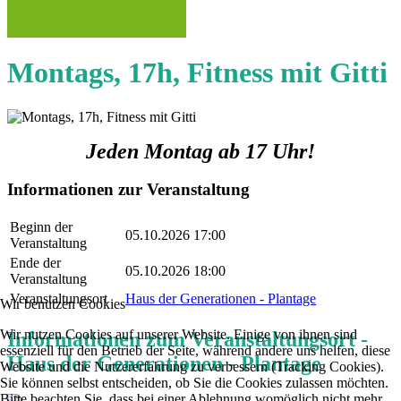
Montags, 17h, Fitness mit Gitti
Jeden Montag ab 17 Uhr!
Informationen zur Veranstaltung
Beginn der
05.10.2026 17:00
Veranstaltung
Ende der
05.10.2026 18:00
Veranstaltung
Veranstaltungsort
Haus der Generationen - Plantage
Wir benutzen Cookies
Wir nutzen Cookies auf unserer Website. Einige von ihnen sind
Informationen zum Veranstaltungsort -
essenziell für den Betrieb der Seite, während andere uns helfen, diese
Haus der Generationen - Plantage
Website und die Nutzererfahrung zu verbessern (Tracking Cookies).
Sie können selbst entscheiden, ob Sie die Cookies zulassen möchten.
Bitte beachten Sie, dass bei einer Ablehnung womöglich nicht mehr