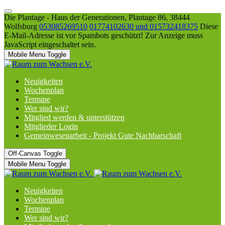
Die Plantage - Haus der Generationen, Plantage 86, 38444
Wolfsburg
053085269510
01774102630 und 015732418375
Diese
E-Mail-Adresse ist vor Spambots geschützt! Zur Anzeige muss
JavaScript eingeschaltet sein.
Mobile Menu Toggle
Neuigkeiten
Wochenplan
Termine
Wer sind wir?
Mitglied werden & unterstützen
Mitglieder Login
Gemeinwesenarbeit - Projekt Gute Nachbarschaft
Off-Canvas Toggle
Mobile Menu Toggle
Neuigkeiten
Wochenplan
Termine
Wer sind wir?