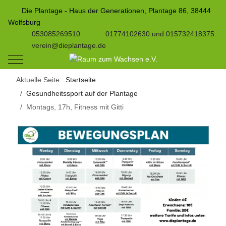
Die Plantage - Haus der Generationen, Plantage 86, 38444
Wolfsburg
053085269510
01774102630 und 015732418375
verein@dieplantage.de
Mobile Menu Toggle
Aktuelle Seite:
Startseite
Gesundheitssport auf der Plantage
Montags, 17h, Fitness mit Gitti