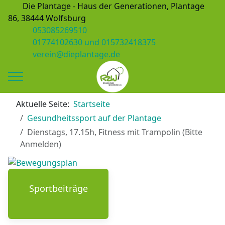
Die Plantage - Haus der Generationen, Plantage
86, 38444 Wolfsburg
053085269510
01774102630 und 015732418375
verein@dieplantage.de
Mobile Menu Toggle
Aktuelle Seite:
Startseite
Gesundheitssport auf der Plantage
Dienstags, 17.15h, Fitness mit Trampolin (Bitte
Anmelden)
Sportbeiträge