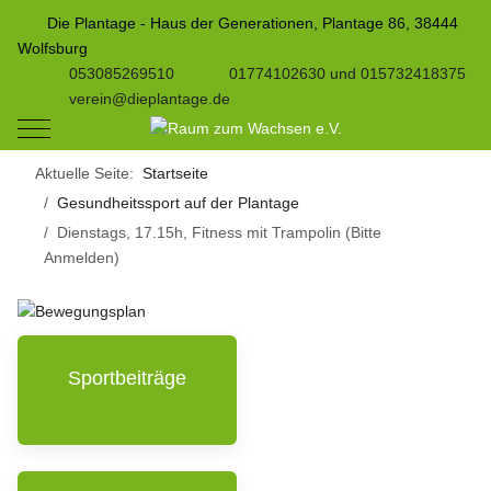
Die Plantage - Haus der Generationen, Plantage 86, 38444
Wolfsburg
053085269510
01774102630 und 015732418375
verein@dieplantage.de
Mobile Menu Toggle
Aktuelle Seite:
Startseite
Gesundheitssport auf der Plantage
Dienstags, 17.15h, Fitness mit Trampolin (Bitte
Anmelden)
Sportbeiträge