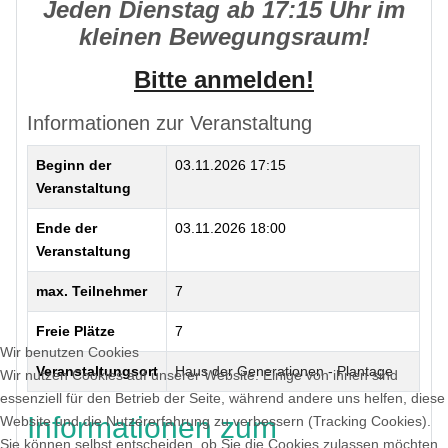
Jeden Dienstag ab 17:15 Uhr im
kleinen Bewegungsraum!
Bitte anmelden!
Informationen zur Veranstaltung
Beginn der
03.11.2026 17:15
Veranstaltung
Ende der
03.11.2026 18:00
Veranstaltung
max. Teilnehmer
7
Freie Plätze
7
Wir benutzen Cookies
Veranstaltungsort
Haus der Generationen - Plantage
Wir nutzen Cookies auf unserer Website. Einige von ihnen sind
essenziell für den Betrieb der Seite, während andere uns helfen, diese
Informationen zum
Website und die Nutzererfahrung zu verbessern (Tracking Cookies).
Sie können selbst entscheiden, ob Sie die Cookies zulassen möchten.