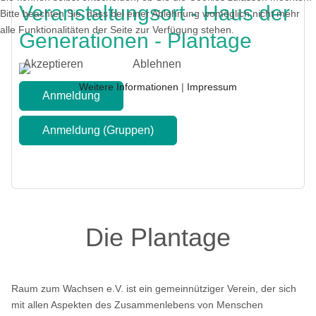
Veranstaltungsort - Haus der
Bitte beachten Sie, dass bei einer Ablehnung womöglich nicht mehr
alle Funktionalitäten der Seite zur Verfügung stehen.
Generationen - Plantage
Akzeptieren
Ablehnen
Weitere Informationen
|
Impressum
Anmeldung
Anmeldung (Gruppen)
Zurück
Die Plantage
Raum zum Wachsen e.V. ist ein gemeinnütziger Verein, der sich
mit allen Aspekten des Zusammenlebens von Menschen