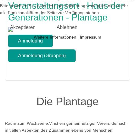
Veranstaltungsort - Haus der
Bitte beachten Sie, dass bei einer Ablehnung womöglich nicht mehr
alle Funktionalitäten der Seite zur Verfügung stehen.
Generationen - Plantage
Akzeptieren
Ablehnen
Weitere Informationen
|
Impressum
Anmeldung
Anmeldung (Gruppen)
Zurück
Die Plantage
Raum zum Wachsen e.V. ist ein gemeinnütziger Verein, der sich
mit allen Aspekten des Zusammenlebens von Menschen