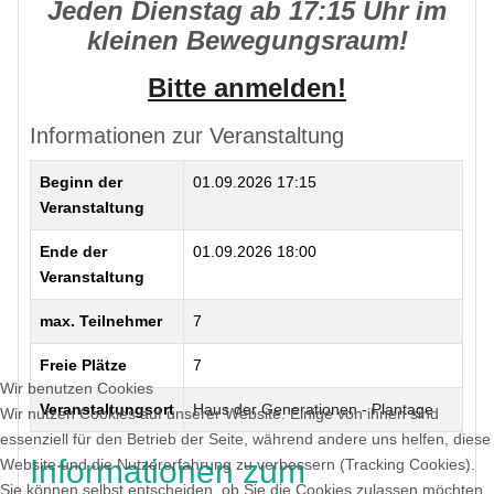
Jeden Dienstag ab 17:15 Uhr im
kleinen Bewegungsraum!
Bitte anmelden!
Informationen zur Veranstaltung
Beginn der
01.09.2026 17:15
Veranstaltung
Ende der
01.09.2026 18:00
Veranstaltung
max. Teilnehmer
7
Freie Plätze
7
Wir benutzen Cookies
Veranstaltungsort
Haus der Generationen - Plantage
Wir nutzen Cookies auf unserer Website. Einige von ihnen sind
essenziell für den Betrieb der Seite, während andere uns helfen, diese
Informationen zum
Website und die Nutzererfahrung zu verbessern (Tracking Cookies).
Sie können selbst entscheiden, ob Sie die Cookies zulassen möchten.