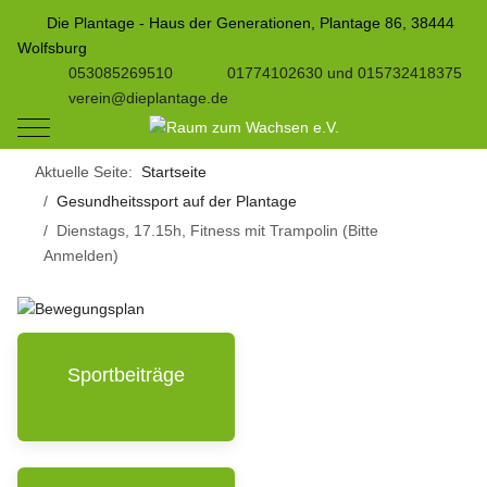
Die Plantage - Haus der Generationen, Plantage 86, 38444
Wolfsburg
053085269510
01774102630 und 015732418375
verein@dieplantage.de
Mobile Menu Toggle
Aktuelle Seite:
Startseite
Gesundheitssport auf der Plantage
Dienstags, 17.15h, Fitness mit Trampolin (Bitte
Anmelden)
Sportbeiträge