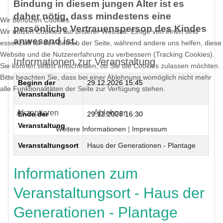
Bindung in diesem jungen Alter ist es
daher nötig, dass mindestens eine
Wir benutzen Cookies
persönliche Vertrauensperson des Kindes
Wir nutzen Cookies auf unserer Website. Einige von ihnen sind
anwesend ist.
essenziell für den Betrieb der Seite, während andere uns helfen, diese
Website und die Nutzererfahrung zu verbessern (Tracking Cookies).
Informationen zur Veranstaltung
Sie können selbst entscheiden, ob Sie die Cookies zulassen möchten.
Bitte beachten Sie, dass bei einer Ablehnung womöglich nicht mehr
Beginn der
29.12.2026 15:45
alle Funktionalitäten der Seite zur Verfügung stehen.
Veranstaltung
Akzeptieren
Ablehnen
Ende der
29.12.2026 16:30
Veranstaltung
Weitere Informationen
|
Impressum
Veranstaltungsort
Haus der Generationen - Plantage
Informationen zum
Veranstaltungsort - Haus der
Generationen - Plantage