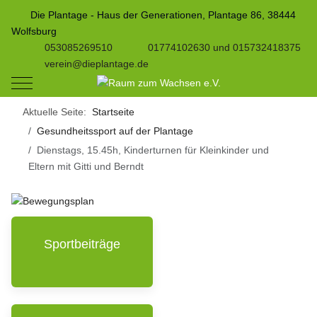
Die Plantage - Haus der Generationen, Plantage 86, 38444
Wolfsburg
053085269510
01774102630 und 015732418375
verein@dieplantage.de
Mobile Menu Toggle
Aktuelle Seite:
Startseite
Gesundheitssport auf der Plantage
Dienstags, 15.45h, Kinderturnen für Kleinkinder und
Eltern mit Gitti und Berndt
Sportbeiträge