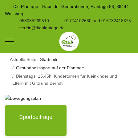
Die Plantage - Haus der Generationen, Plantage 86, 38444
Wolfsburg
053085269510
01774102630 und 015732418375
verein@dieplantage.de
Mobile Menu Toggle
Aktuelle Seite:
Startseite
Gesundheitssport auf der Plantage
Dienstags, 15.45h, Kinderturnen für Kleinkinder und
Eltern mit Gitti und Berndt
Sportbeiträge