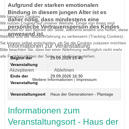
Aufgrund der starken emotionalen
Bindung in diesem jungen Alter ist es
Wir benutzen Cookies
daher nötig, dass mindestens eine
Wir nutzen Cookies auf unserer Website. Einige von ihnen sind
persönliche Vertrauensperson des Kindes
essenziell für den Betrieb der Seite, während andere uns helfen, diese
anwesend ist.
Website und die Nutzererfahrung zu verbessern (Tracking Cookies).
Sie können selbst entscheiden, ob Sie die Cookies zulassen möchten.
Informationen zur Veranstaltung
Bitte beachten Sie, dass bei einer Ablehnung womöglich nicht mehr
alle Funktionalitäten der Seite zur Verfügung stehen.
Beginn der
29.09.2026 15:45
Veranstaltung
Akzeptieren
Ablehnen
Ende der
29.09.2026 16:30
Weitere Informationen
|
Impressum
Veranstaltung
Veranstaltungsort
Haus der Generationen - Plantage
Informationen zum
Veranstaltungsort - Haus der