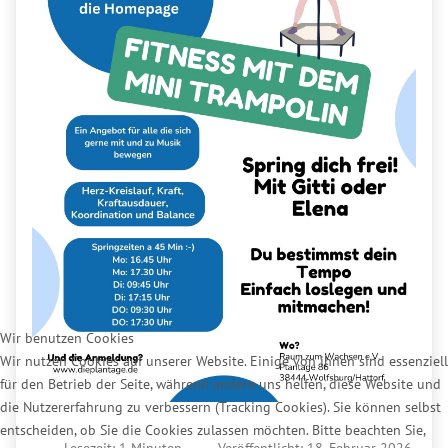
Wir benutzen Cookies
Wir nutzen Cookies auf unserer Website. Einige von ihnen sind essenziell
für den Betrieb der Seite, während andere uns helfen, diese Website und
die Nutzererfahrung zu verbessern (Tracking Cookies). Sie können selbst
entscheiden, ob Sie die Cookies zulassen möchten. Bitte beachten Sie,
Lesezeit: 1 Minuten
Veröffentlicht: 18. Februar 2026