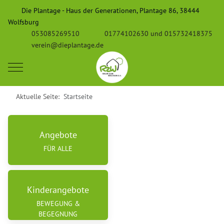
Die Plantage - Haus der Generationen, Plantage 86, 38444
Wolfsburg
053085269510
01774102630 und 015732418375
verein@dieplantage.de
Mobile Menu Toggle
Aktuelle Seite:
Startseite
Angebote
FÜR ALLE
Kinderangebote
BEWEGUNG &
BEGEGNUNG