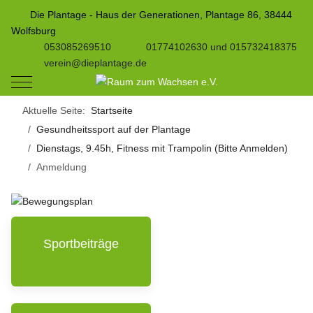
Die Plantage - Haus der Generationen, Plantage 86, 38444
Wolfsburg
053085269510
01774102630 und 015732418375
verein@dieplantage.de
Mobile Menu Toggle
Aktuelle Seite:
Startseite
Gesundheitssport auf der Plantage
Dienstags, 9.45h, Fitness mit Trampolin (Bitte Anmelden)
Anmeldung
Sportbeiträge